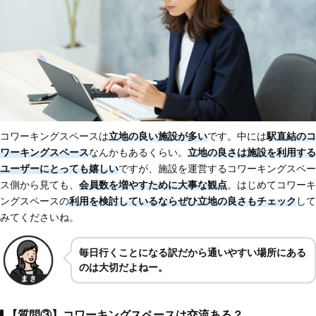
コワーキングスペースは
立地の良い施設が多い
です。中には
駅直結のコ
ワーキングスペース
なんかもあるくらい。
立地の良さは施設を利用する
ユーザーにとっても嬉しい
ですが、施設を運営するコワーキングスペー
ス側から見ても、
会員数を増やすために大事な観点
。はじめてコワーキ
ングスペースの
利用を検討しているならぜひ立地の良さもチェック
して
みてくださいね。
毎日行くことになる訳だから通いやすい場所にある
のは大切だよねー。
【質問③】コワーキングスペースは交流ある？