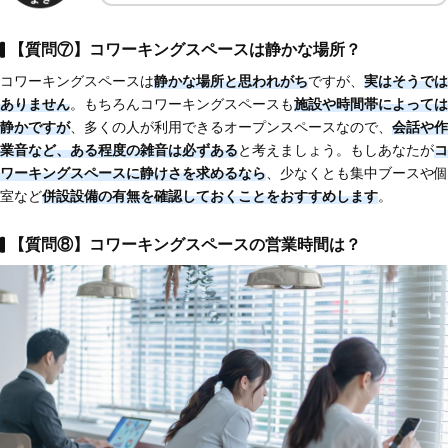
【質問⑦】コワーキングスペースは静かな場所？
コワーキングスペースは
静かな場所と思われがち
ですが、
実はそうでは
ありません
。もちろんコワーキングスペースも
施設や時間帯によっては
静かですが
、多くの人が利用できるオープンスペースなので、
会話や作
業音など、ある程度の雑音は必ずある
と考えましょう。もしあなたが
コ
ワーキングスペースに静けさを求めるなら
、少なくとも集中ブースや個
室など
併設設備の有無を確認しておくことをおすすめします
。
【質問⑧】コワーキングスペースの営業時間は？