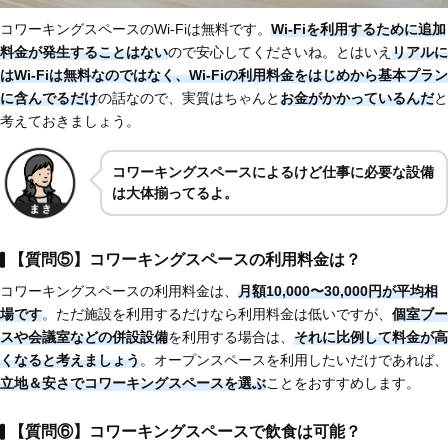
コワーキングスペースのWi-Fiは無料です。
Wi-Fiを利用するために追加
料金が発生することはない
ので安心してくださいね。とはいえ
リアルに
はWi-Fiは無料なのではなく、Wi-Fiの利用料金をはじめから基本プラン
に含んでるだけ
の話なので、実質はちゃんと
お金がかかっているんだ
と
考えておきましょう。
コワーキングスペースによるけど仕事に必要な設備
は大体揃ってるよ。
【質問⑤】コワーキングスペースの利用料金は？
コワーキングスペースの利用料金は、
月額10,000〜30,000円が平均相
場です
。ただ施設を利用するだけなら利用料金は低いですが、
個室ブー
スや会議室などの併設設備
を利用する場合は、
それに比例して料金が高
くなると考えましょう
。オープンスペースを利用したいだけであれば、
立地＆安さでコワーキングスペースを選ぶ
ことをおすすめします。
【質問⑥】コワーキングスペースで飲食は可能？