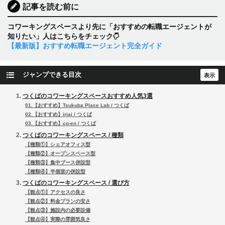
記事を読む前に
コワーキングスペースより先に「おすすめの転職エージェントが
知りたい」人はこちらをチェック
【最新版】おすすめ転職エージェント完全ガイド
ジャンプできる目次
つくばのコワーキングスペースおすすめ人気3選
01.【おすすめ】Tsukuba Place Lab / つくば
02.【おすすめ】iriai / つくば
03.【おすすめ】co-en / つくば
つくばのコワーキングスペース / 種類
【種類①】シェアオフィス型
【種類②】オープンスペース型
【種類③】集中ブース併設型
【種類④】半個室の併設型
つくばのコワーキングスペース / 選び方
【観点①】アクセスの良さ
【観点②】料金プランの安さ
【観点③】施設内の必要設備
【観点④】実際の雰囲気良さ