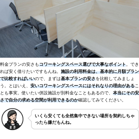
料金プランの安さも
コワーキングスペース選びで大事なポイント
。でき
れば安く借りたいですもんね。
施設の利用料金は、基本的に月額プラン
で比較すればいい
ので、まずは
基本プランの安さ
を比較してみましょ
う。とはいえ、
安いコワーキングスペースにはそれなりの理由がある
こ
とも事実。使いたい併設施設が別料金なこともあるので、
本当にその安
さで自分の求める空間が利用できるのか
確認してみてください。
いくら安くても全然集中できない場所を契約しちゃ
ったら嫌だもんね。