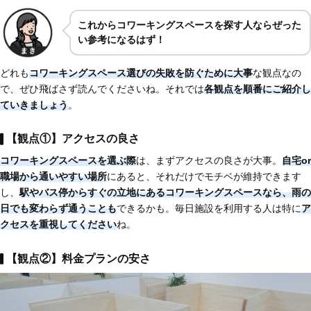
これからコワーキングスペースを探す人ならぜった
い参考になるはず！
どれも
コワーキングスペース選びの失敗を防ぐために大事
な観点なの
で、ぜひ飛ばさず読んでくださいね。それでは
各観点を順番にご紹介し
ていきましょう
。
【観点①】アクセスの良さ
コワーキングスペースを選ぶ際
は、まずアクセスの良さが大事。
自宅or
職場から通いやすい場所
にあると、それだけでモチベが維持できます
し、
駅やバス停からすぐの立地にあるコワーキングスペースなら、雨の
日でも変わらず通うことも
できるかも。毎日施設を利用する人は特に
ア
クセスを重視してください
ね。
【観点②】料金プランの安さ