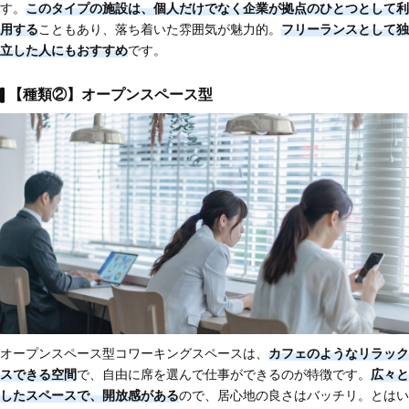
す。
このタイプの施設は、個人だけでなく企業が拠点のひとつとして利
用する
こともあり、落ち着いた雰囲気が魅力的。
フリーランスとして独
立した人にもおすすめ
です。
【種類②】オープンスペース型
オープンスペース型コワーキングスペースは、
カフェのようなリラック
スできる空間
で、自由に席を選んで仕事ができるのが特徴です。
広々と
したスペースで、開放感がある
ので、居心地の良さはバッチリ。とはい