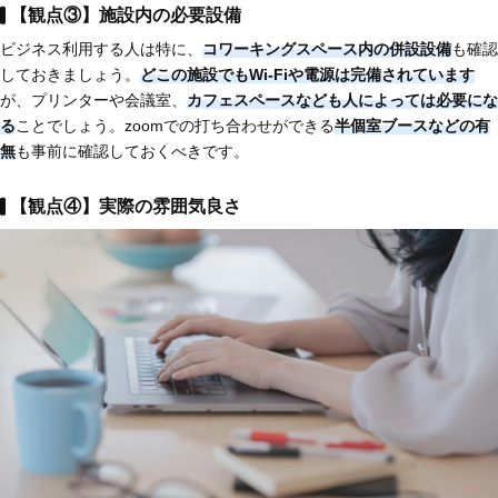
【観点③】施設内の必要設備
ビジネス利用する人は特に、
コワーキングスペース内の併設設備
も確認
しておきましょう。
どこの施設でもWi-Fiや電源は完備されています
が、プリンターや会議室、
カフェスペースなども人によっては必要にな
る
ことでしょう。zoomでの打ち合わせができる
半個室ブースなどの有
無
も事前に確認しておくべきです。
【観点④】実際の雰囲気良さ