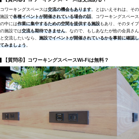
コワーキングスペースは
交流の機会もあります
。とはいえそれは、その
施設で
各種イベントが開催されている場合の話
。コワーキングスペース
の中には
作業に集中するための空間を提供する施設
もあり、そのタイプ
の施設では
交流も期待できません
。なので、もしあなたが他の会員さん
と交流したいなら、
施設でイベントが開催されているかを事前に確認し
てみましょう
。
【質問④】コワーキングスペースWi-Fiは無料？