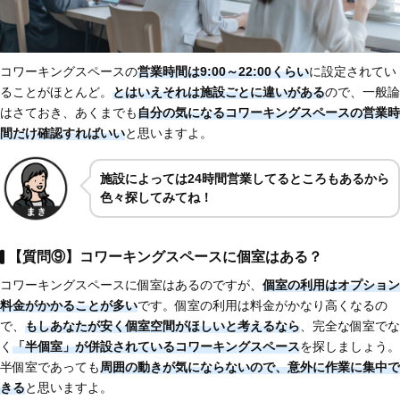
コワーキングスペースの
営業時間は9:00～22:00くらい
に設定されてい
ることがほとんど。
とはいえそれは施設ごとに違いがある
ので、一般論
はさておき、あくまでも
自分の気になるコワーキングスペースの営業時
間だけ確認すればいい
と思いますよ。
施設によっては24時間営業してるところもあるから
色々探してみてね！
【質問⑨】コワーキングスペースに個室はある？
コワーキングスペースに個室はあるのですが、
個室の利用はオプション
料金がかかることが多い
です。個室の利用は料金がかなり高くなるの
で、
もしあなたが安く個室空間がほしいと考えるなら
、完全な個室でな
く
「半個室」が併設されているコワーキングスペース
を探しましょう。
半個室であっても
周囲の動きが気にならないので、意外に作業に集中で
きる
と思いますよ。