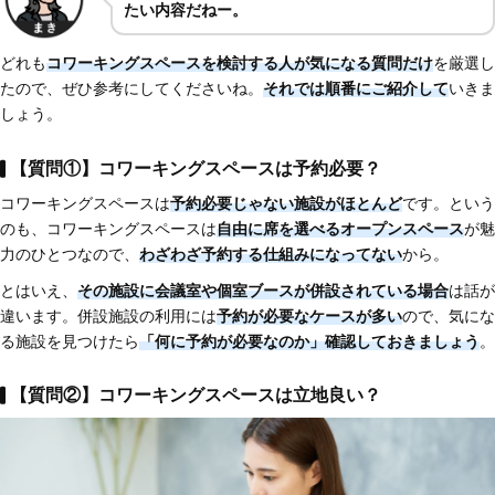
たい内容だねー。
どれも
コワーキングスペースを検討する人が気になる質問だけ
を厳選し
たので、ぜひ参考にしてくださいね。
それでは順番にご紹介して
いきま
しょう。
【質問①】コワーキングスペースは予約必要？
コワーキングスペースは
予約必要じゃない施設がほとんど
です。という
のも、コワーキングスペースは
自由に席を選べるオープンスペース
が魅
力のひとつなので、
わざわざ予約する仕組みになってない
から。
とはいえ、
その施設に会議室や個室ブースが併設されている場合
は話が
違います。併設施設の利用には
予約が必要なケースが多い
ので、気にな
る施設を見つけたら
「何に予約が必要なのか」確認しておきましょう
。
【質問②】コワーキングスペースは立地良い？