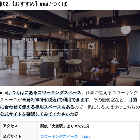
02.【おすすめ】iriai / つくば
iriaiは
つくばにあるコワーキングスペース
。仕事に使えるコワーキング
スペースが
単発2,000円(税込)で利用できます
。その他個室など、
目的
に合わせて使える専用スペースもある
ので、気になる人はぜひこちらの
公式サイトを確認してみてください
ね
アクセス
関鉄「大宝駅」より車で21分
公式サイト
コワーキングスペース「iriai」