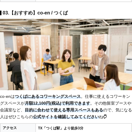
03.【おすすめ】co-en / つくば
co-enは
つくばにあるコワーキングスペース
。仕事に使えるコワーキン
グスペースが
月額12,100円(税込)で利用できます
。その他個室ブースや
会議室など、
目的に合わせて使える専用スペースもある
ので、気になる
人はぜひこちらの
公式サイトを確認してみてください
ね
アクセス
TX「つくば駅」より徒歩3分