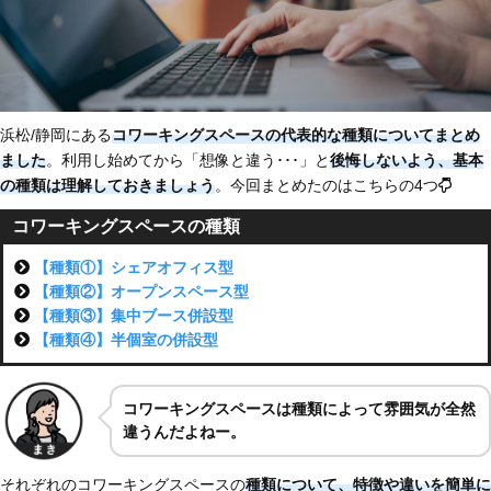
浜松/静岡にある
コワーキングスペースの代表的な種類についてまとめ
ました
。利用し始めてから「想像と違う･･･」と
後悔しないよう、基本
の種類は理解しておきましょう
。今回まとめたのはこちらの4つ
コワーキングスペースの種類
【種類①】シェアオフィス型
【種類②】オープンスペース型
【種類③】集中ブース併設型
【種類④】半個室の併設型
コワーキングスペースは種類によって雰囲気が全然
違うんだよねー
。
それぞれのコワーキングスペースの
種類について、特徴や違いを簡単に