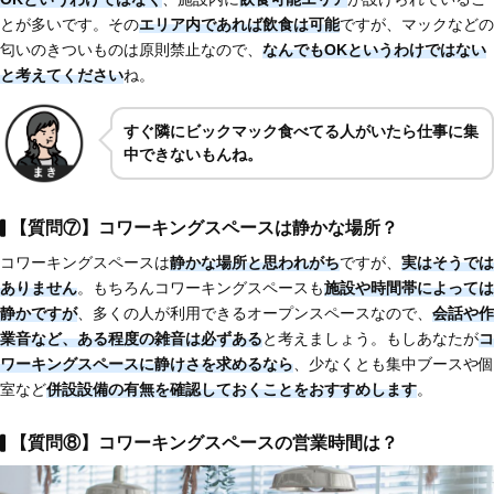
とが多いです。その
エリア内であれば飲食は可能
ですが、マックなどの
匂いのきついものは原則禁止なので、
なんでもOKというわけではない
と考えてください
ね。
すぐ隣にビックマック食べてる人がいたら仕事に集
中できないもんね。
【質問⑦】コワーキングスペースは静かな場所？
コワーキングスペースは
静かな場所と思われがち
ですが、
実はそうでは
ありません
。もちろんコワーキングスペースも
施設や時間帯によっては
静かですが
、多くの人が利用できるオープンスペースなので、
会話や作
業音など、ある程度の雑音は必ずある
と考えましょう。もしあなたが
コ
ワーキングスペースに静けさを求めるなら
、少なくとも集中ブースや個
室など
併設設備の有無を確認しておくことをおすすめします
。
【質問⑧】コワーキングスペースの営業時間は？