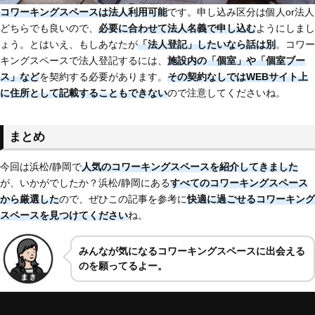
コワーキングスペースは法人利用可能
です。申し込み区分は個人or法人
どちらでも良いので、
必要に合わせて法人名義で申し込む
ようにしまし
ょう。とはいえ、もしあなたが
「法人登記」したいなら話は別
。コワー
キングスペースで法人登記するには、
施設内の「個室」や「個室ブー
ス」など
を契約する必要があります。
その契約なしではWEBサイト上
に住所として記載することもできない
ので注意してくださいね。
まとめ
今回は浜松/静岡で
人気のコワーキングスペースを紹介してきました
が、いかがでしたか？浜松/静岡にある
すべてのコワーキングスペース
から厳選した
ので、ぜひこの記事を参考に
快適に過ごせるコワーキング
スペースを見つけてください
ね。
みんなが気になるコワーキングスペースに出会える
のを願ってるよー。