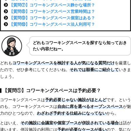
【質問⑦】コワーキングスペース静かな場所？
【質問⑧】コワーキングスペース営業時間は？
【質問⑨】コワーキングスペース個室はある？
【質問⑩】コワーキングスペース法人利用可？
どれもコワーキングスペースを探すなら知っておき
たい内容だねー。
どれも
コワーキングスペースを検討する人が気になる質問だけ
を厳選し
たので、ぜひ参考にしてくださいね。
それでは順番にご紹介して
いきま
しょう。
【質問①】コワーキングスペースは予約必要？
コワーキングスペースは
予約必要じゃない施設がほとんど
です。という
のも、コワーキングスペースは
自由に席を選べるオープンスペース
が魅
力のひとつなので、
わざわざ予約する仕組みになってない
から。
とはいえ、
その施設に会議室や個室ブースが併設されている場合
は話が
違います。併設施設の利用には
予約が必要なケースが多い
ので、気にな