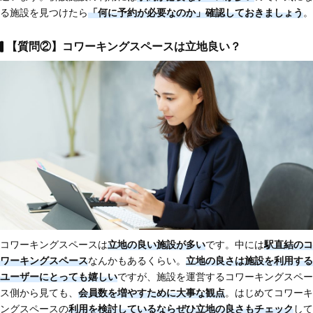
る施設を見つけたら
「何に予約が必要なのか」確認しておきましょう
。
【質問②】コワーキングスペースは立地良い？
コワーキングスペースは
立地の良い施設が多い
です。中には
駅直結のコ
ワーキングスペース
なんかもあるくらい。
立地の良さは施設を利用する
ユーザーにとっても嬉しい
ですが、施設を運営するコワーキングスペー
ス側から見ても、
会員数を増やすために大事な観点
。はじめてコワーキ
ングスペースの
利用を検討しているならぜひ立地の良さもチェック
して