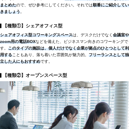
まとめた
ので、ぜひ参考にしてください。それでは
順番にご紹介してい
きましょう
。
【種類①】シェアオフィス型
シェアオフィス型コワーキングスペース
は、デスクだけでなく
会議室や
zoom用の電話BOX
などを備えた、ビジネスマン向きのコワーキングで
す。
このタイプの施設は、個人だけでなく企業が拠点のひとつとして利
用する
こともあり、落ち着いた雰囲気が魅力的。
フリーランスとして独
立した人にもおすすめ
です。
【種類②】オープンスペース型