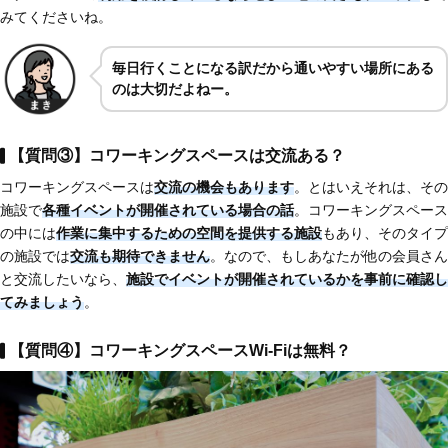
みてくださいね。
毎日行くことになる訳だから通いやすい場所にある
のは大切だよねー。
【質問③】コワーキングスペースは交流ある？
コワーキングスペースは
交流の機会もあります
。とはいえそれは、その
施設で
各種イベントが開催されている場合の話
。コワーキングスペース
の中には
作業に集中するための空間を提供する施設
もあり、そのタイプ
の施設では
交流も期待できません
。なので、もしあなたが他の会員さん
と交流したいなら、
施設でイベントが開催されているかを事前に確認し
てみましょう
。
【質問④】コワーキングスペースWi-Fiは無料？