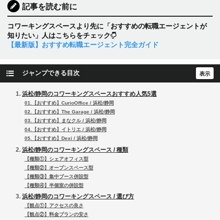
記事を読む前に
コワーキングスペースより先に「おすすめの転職エージェントが
知りたい」人はこちらをチェック
【最新版】おすすめ転職エージェント完全ガイド
ジャンプできる目次
浜松/静岡のコワーキングスペースおすすめ人気5選
01.【おすすめ】CurioOffice / 浜松/静岡
02.【おすすめ】The Garage / 浜松/静岡
03.【おすすめ】まなクル / 浜松/静岡
04.【おすすめ】イトリエ / 浜松/静岡
05.【おすすめ】Dexi / 浜松/静岡
浜松/静岡のコワーキングスペース / 種類
【種類①】シェアオフィス型
【種類②】オープンスペース型
【種類③】集中ブース併設型
【種類④】半個室の併設型
浜松/静岡のコワーキングスペース / 選び方
【観点①】アクセスの良さ
【観点②】料金プランの安さ