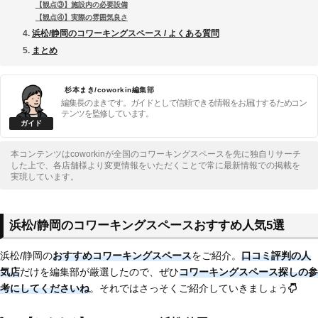
【観点③】施設内の必要設備
【観点④】実際の雰囲気良さ
浜松/静岡のコワーキングスペース / よくある質問
まとめ
杉本まき/coworkin編集部
編集長のまきです。ガイドとして信頼できる情報をお届けするためコン
テンツを監修しています。
本コンテンツはcoworkinが全国のコワーキングスペースを先に独自リサーチ
した上で、各店舗様より変更情報をいただくことで常に最新情報での掲載を
実現しています。
浜松/静岡のコワーキングスペースおすすめ人気5選
浜松/静岡の
おすすめコワーキングスペース
をご紹介。
口コミ評判の人
気店
だけを編集部が厳選したので、ぜひ
コワーキングスペース探しの参
考にしてくださいね
。それではさっそくご紹介していきましょう