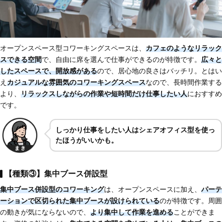
オープンスペース型コワーキングスペースは、
カフェのようなリラック
スできる空間
で、自由に席を選んで仕事ができるのが特徴です。
広々と
したスペースで、開放感がある
ので、居心地の良さはバッチリ。とはい
え
カジュアルな雰囲気のコワーキングスペース
なので、長時間作業する
より、
リラックスしながらの作業や短時間だけ仕事したい人
におすすめ
です。
しっかり仕事をしたい人はシェアオフィス型を使っ
たほうがいいかも。
【種類③】集中ブース併設型
集中ブース併設型のコワーキング
は、オープンスペースに加え、
パーテ
ーションで区切られた集中ブースが設けられている
のが特徴です。周囲
の動きが気にならないので、
より集中して作業を進める
ことができま