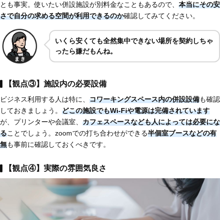
とも事実。使いたい併設施設が別料金なこともあるので、
本当にその安
さで自分の求める空間が利用できるのか
確認してみてください。
いくら安くても全然集中できない場所を契約しちゃ
ったら嫌だもんね。
【観点③】施設内の必要設備
ビジネス利用する人は特に、
コワーキングスペース内の併設設備
も確認
しておきましょう。
どこの施設でもWi-Fiや電源は完備されています
が、プリンターや会議室、
カフェスペースなども人によっては必要にな
る
ことでしょう。zoomでの打ち合わせができる
半個室ブースなどの有
無
も事前に確認しておくべきです。
【観点④】実際の雰囲気良さ