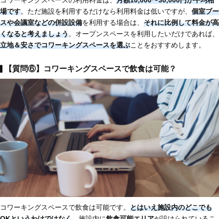
コワーキングスペースの利用料金は、
月額10,000〜30,000円が平均相
場です
。ただ施設を利用するだけなら利用料金は低いですが、
個室ブー
スや会議室などの併設設備
を利用する場合は、
それに比例して料金が高
くなると考えましょう
。オープンスペースを利用したいだけであれば、
立地＆安さでコワーキングスペースを選ぶ
ことをおすすめします。
【質問⑥】コワーキングスペースで飲食は可能？
コワーキングスペースで飲食は可能です。
とはいえ施設内のどこでも
OKというわけではなく
、施設内に
飲食可能エリア
が設けられているこ