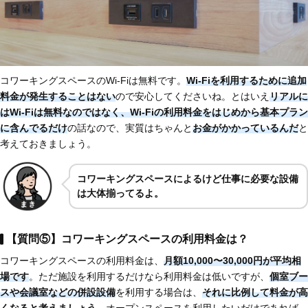
コワーキングスペースのWi-Fiは無料です。
Wi-Fiを利用するために追加
料金が発生することはない
ので安心してくださいね。とはいえ
リアルに
はWi-Fiは無料なのではなく、Wi-Fiの利用料金をはじめから基本プラン
に含んでるだけ
の話なので、実質はちゃんと
お金がかかっているんだ
と
考えておきましょう。
コワーキングスペースによるけど仕事に必要な設備
は大体揃ってるよ。
【質問⑤】コワーキングスペースの利用料金は？
コワーキングスペースの利用料金は、
月額10,000〜30,000円が平均相
場です
。ただ施設を利用するだけなら利用料金は低いですが、
個室ブー
スや会議室などの併設設備
を利用する場合は、
それに比例して料金が高