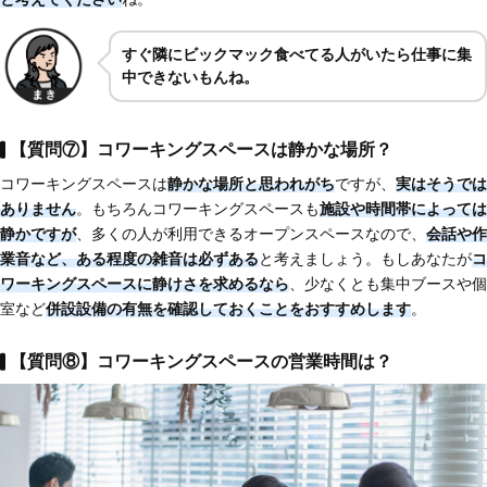
すぐ隣にビックマック食べてる人がいたら仕事に集
中できないもんね。
【質問⑦】コワーキングスペースは静かな場所？
コワーキングスペースは
静かな場所と思われがち
ですが、
実はそうでは
ありません
。もちろんコワーキングスペースも
施設や時間帯によっては
静かですが
、多くの人が利用できるオープンスペースなので、
会話や作
業音など、ある程度の雑音は必ずある
と考えましょう。もしあなたが
コ
ワーキングスペースに静けさを求めるなら
、少なくとも集中ブースや個
室など
併設設備の有無を確認しておくことをおすすめします
。
【質問⑧】コワーキングスペースの営業時間は？