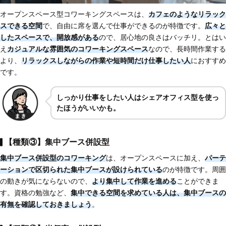
オープンスペース型コワーキングスペースは、
カフェのようなリラック
スできる空間
で、自由に席を選んで仕事ができるのが特徴です。
広々と
したスペースで、開放感がある
ので、居心地の良さはバッチリ。とはい
え
カジュアルな雰囲気のコワーキングスペース
なので、長時間作業する
より、
リラックスしながらの作業や短時間だけ仕事したい人
におすすめ
です。
しっかり仕事をしたい人はシェアオフィス型を使っ
たほうがいいかも。
【種類③】集中ブース併設型
集中ブース併設型のコワーキング
は、オープンスペースに加え、
パーテ
ーションで区切られた集中ブースが設けられている
のが特徴です。周囲
の動きが気にならないので、
より集中して作業を進める
ことができま
す。資格の勉強など、
集中できる空間を求めている人は、集中ブースの
有無を確認しておきましょう
。