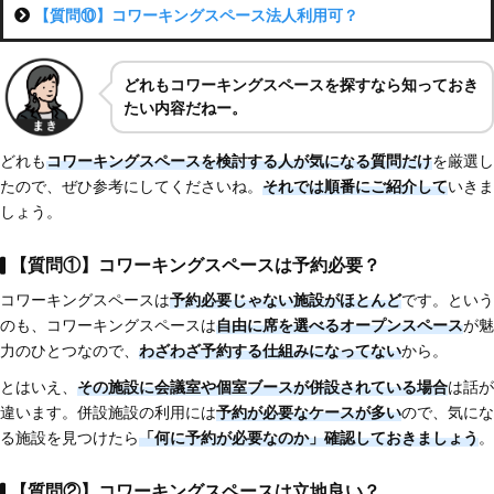
【質問⑩】コワーキングスペース法人利用可？
どれもコワーキングスペースを探すなら知っておき
たい内容だねー。
どれも
コワーキングスペースを検討する人が気になる質問だけ
を厳選し
たので、ぜひ参考にしてくださいね。
それでは順番にご紹介して
いきま
しょう。
【質問①】コワーキングスペースは予約必要？
コワーキングスペースは
予約必要じゃない施設がほとんど
です。という
のも、コワーキングスペースは
自由に席を選べるオープンスペース
が魅
力のひとつなので、
わざわざ予約する仕組みになってない
から。
とはいえ、
その施設に会議室や個室ブースが併設されている場合
は話が
違います。併設施設の利用には
予約が必要なケースが多い
ので、気にな
る施設を見つけたら
「何に予約が必要なのか」確認しておきましょう
。
【質問②】コワーキングスペースは立地良い？