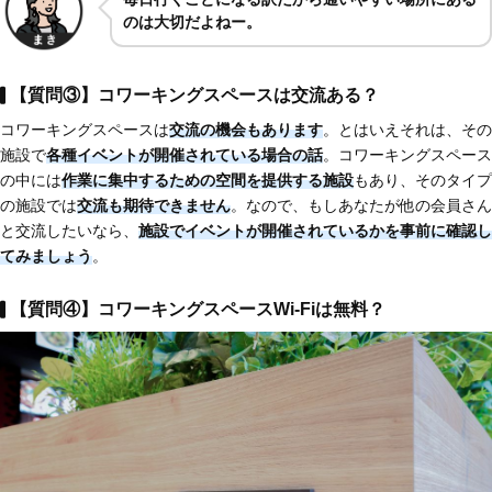
のは大切だよねー。
【質問③】コワーキングスペースは交流ある？
コワーキングスペースは
交流の機会もあります
。とはいえそれは、その
施設で
各種イベントが開催されている場合の話
。コワーキングスペース
の中には
作業に集中するための空間を提供する施設
もあり、そのタイプ
の施設では
交流も期待できません
。なので、もしあなたが他の会員さん
と交流したいなら、
施設でイベントが開催されているかを事前に確認し
てみましょう
。
【質問④】コワーキングスペースWi-Fiは無料？