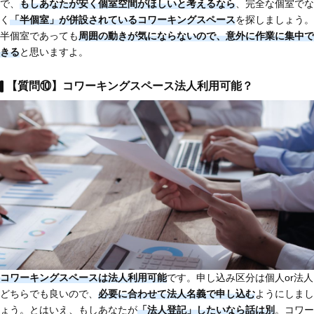
で、
もしあなたが安く個室空間がほしいと考えるなら
、完全な個室でな
く
「半個室」が併設されているコワーキングスペース
を探しましょう。
半個室であっても
周囲の動きが気にならないので、意外に作業に集中で
きる
と思いますよ。
【質問⑩】コワーキングスペース法人利用可能？
コワーキングスペースは法人利用可能
です。申し込み区分は個人or法人
どちらでも良いので、
必要に合わせて法人名義で申し込む
ようにしまし
ょう。とはいえ、もしあなたが
「法人登記」したいなら話は別
。コワー