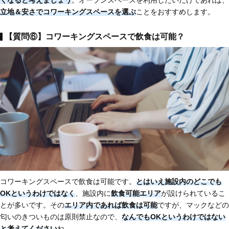
くなると考えましょう
。オープンスペースを利用したいだけであれば、
立地＆安さでコワーキングスペースを選ぶ
ことをおすすめします。
【質問⑥】コワーキングスペースで飲食は可能？
コワーキングスペースで飲食は可能です。
とはいえ施設内のどこでも
OKというわけではなく
、施設内に
飲食可能エリア
が設けられているこ
とが多いです。その
エリア内であれば飲食は可能
ですが、マックなどの
匂いのきついものは原則禁止なので、
なんでもOKというわけではない
と考えてください
ね。