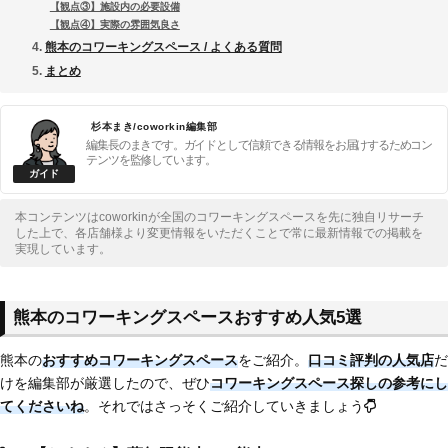
【観点③】施設内の必要設備
【観点④】実際の雰囲気良さ
熊本のコワーキングスペース / よくある質問
まとめ
杉本まき/coworkin編集部
編集長のまきです。ガイドとして信頼できる情報をお届けするためコン
テンツを監修しています。
本コンテンツはcoworkinが全国のコワーキングスペースを先に独自リサーチ
した上で、各店舗様より変更情報をいただくことで常に最新情報での掲載を
実現しています。
熊本のコワーキングスペースおすすめ人気5選
熊本の
おすすめコワーキングスペース
をご紹介。
口コミ評判の人気店
だ
けを編集部が厳選したので、ぜひ
コワーキングスペース探しの参考にし
てくださいね
。それではさっそくご紹介していきましょう