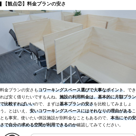
【観点②】料金プランの安さ
料金プランの安さも
コワーキングスペース選びで大事なポイント
。でき
れば安く借りたいですもんね。
施設の利用料金は、基本的に月額プラン
で比較すればいい
ので、まずは
基本プランの安さ
を比較してみましょ
う。とはいえ、
安いコワーキングスペースにはそれなりの理由がある
こ
とも事実。使いたい併設施設が別料金なこともあるので、
本当にその安
さで自分の求める空間が利用できるのか
確認してみてください。