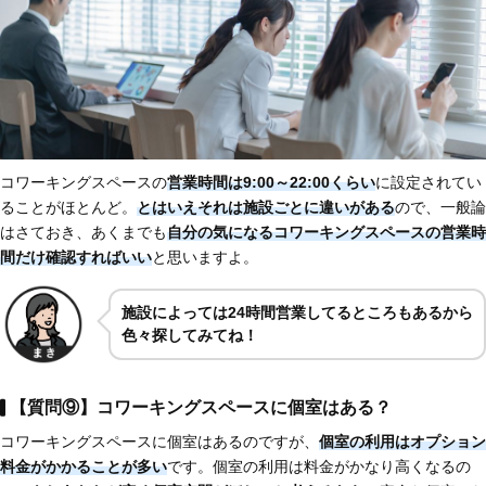
コワーキングスペースの
営業時間は9:00～22:00くらい
に設定されてい
ることがほとんど。
とはいえそれは施設ごとに違いがある
ので、一般論
はさておき、あくまでも
自分の気になるコワーキングスペースの営業時
間だけ確認すればいい
と思いますよ。
施設によっては24時間営業してるところもあるから
色々探してみてね！
【質問⑨】コワーキングスペースに個室はある？
コワーキングスペースに個室はあるのですが、
個室の利用はオプション
料金がかかることが多い
です。個室の利用は料金がかなり高くなるの