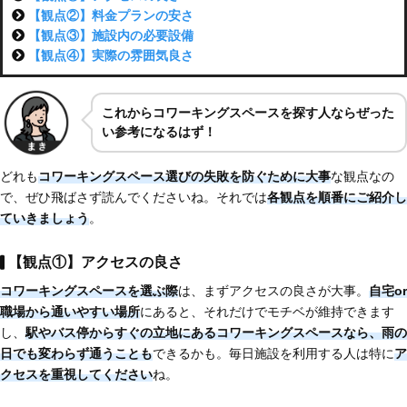
【観点②】料金プランの安さ
【観点③】施設内の必要設備
【観点④】実際の雰囲気良さ
これからコワーキングスペースを探す人ならぜった
い参考になるはず！
どれも
コワーキングスペース選びの失敗を防ぐために大事
な観点なの
で、ぜひ飛ばさず読んでくださいね。それでは
各観点を順番にご紹介し
ていきましょう
。
【観点①】アクセスの良さ
コワーキングスペースを選ぶ際
は、まずアクセスの良さが大事。
自宅or
職場から通いやすい場所
にあると、それだけでモチベが維持できます
し、
駅やバス停からすぐの立地にあるコワーキングスペースなら、雨の
日でも変わらず通うことも
できるかも。毎日施設を利用する人は特に
ア
クセスを重視してください
ね。