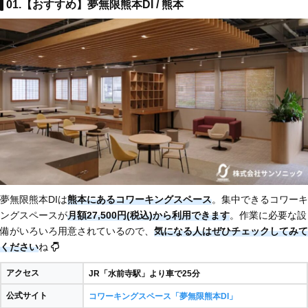
01.【おすすめ】夢無限熊本DI / 熊本
夢無限熊本DIは
熊本にあるコワーキングスペース
。集中できるコワーキ
ングスペースが
月額27,500円(税込)から利用できます
。作業に必要な設
備がいろいろ用意されているので、
気になる人はぜひチェックしてみて
ください
ね
アクセス
JR「水前寺駅」より車で25分
公式サイト
コワーキングスペース「夢無限熊本DI」