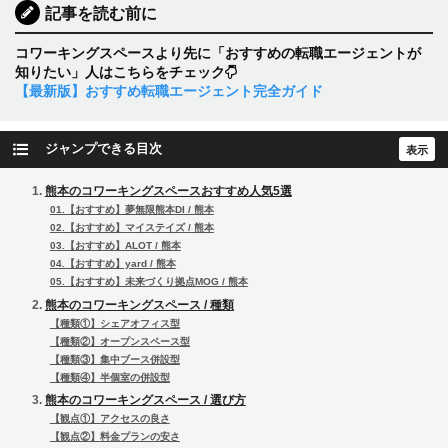
記事を読む前に
コワーキングスペースより先に「おすすめの転職エージェントが
知りたい」人はこちらをチェック
【最新版】おすすめ転職エージェント完全ガイド
ジャンプできる目次
熊本のコワーキングスペースおすすめ人気5選
01.【おすすめ】夢無限熊本DI / 熊本
02.【おすすめ】マイステイズ / 熊本
03.【おすすめ】ALOT / 熊本
04.【おすすめ】yard / 熊本
05.【おすすめ】未来づくり拠点MOG / 熊本
熊本のコワーキングスペース / 種類
【種類①】シェアオフィス型
【種類②】オープンスペース型
【種類③】集中ブース併設型
【種類④】半個室の併設型
熊本のコワーキングスペース / 選び方
【観点①】アクセスの良さ
【観点②】料金プランの安さ