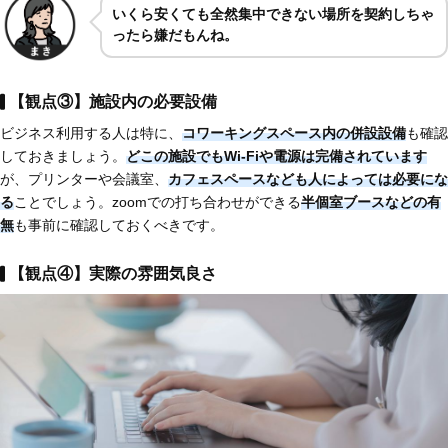
いくら安くても全然集中できない場所を契約しちゃ
ったら嫌だもんね。
【観点③】施設内の必要設備
ビジネス利用する人は特に、
コワーキングスペース内の併設設備
も確認
しておきましょう。
どこの施設でもWi-Fiや電源は完備されています
が、プリンターや会議室、
カフェスペースなども人によっては必要にな
る
ことでしょう。zoomでの打ち合わせができる
半個室ブースなどの有
無
も事前に確認しておくべきです。
【観点④】実際の雰囲気良さ