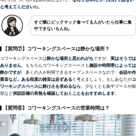
と考えてください
ね。
すぐ隣にビックマック食べてる人がいたら仕事に集
中できないもんね。
【質問⑦】コワーキングスペースは静かな場所？
コワーキングスペースは
静かな場所と思われがち
ですが、
実はそうでは
ありません
。もちろんコワーキングスペースも
施設や時間帯によっては
静かですが
、多くの人が利用できるオープンスペースなので、
会話や作
業音など、ある程度の雑音は必ずある
と考えましょう。もしあなたが
コ
ワーキングスペースに静けさを求めるなら
、少なくとも集中ブースや個
室など
併設設備の有無を確認しておくことをおすすめします
。
【質問⑧】コワーキングスペースの営業時間は？