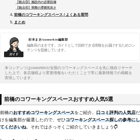
【観点③】施設内の必要設備
【観点④】実際の雰囲気良さ
前橋のコワーキングスペース / よくある質問
まとめ
杉本まき/coworkin編集部
編集長のまきです。ガイドとして信頼できる情報をお届けするためコン
テンツを監修しています。
本コンテンツはcoworkinが全国のコワーキングスペースを先に独自リサーチ
した上で、各店舗様より変更情報をいただくことで常に最新情報での掲載を
実現しています。
前橋のコワーキングスペースおすすめ人気5選
前橋の
おすすめコワーキングスペース
をご紹介。
口コミ評判の人気店
だ
けを編集部が厳選したので、ぜひ
コワーキングスペース探しの参考にし
てくださいね
。それではさっそくご紹介していきましょう