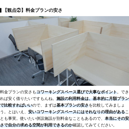
【観点②】料金プランの安さ
料金プランの安さも
コワーキングスペース選びで大事なポイント
。でき
れば安く借りたいですもんね。
施設の利用料金は、基本的に月額プラン
で比較すればいい
ので、まずは
基本プランの安さ
を比較してみましょ
う。とはいえ、
安いコワーキングスペースにはそれなりの理由がある
こ
とも事実。使いたい併設施設が別料金なこともあるので、
本当にその安
さで自分の求める空間が利用できるのか
確認してみてください。