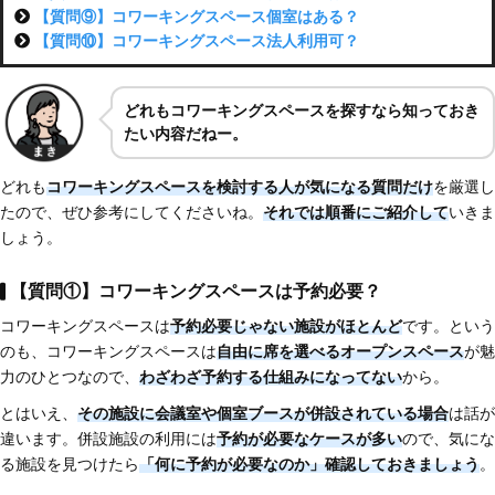
【質問⑨】コワーキングスペース個室はある？
【質問⑩】コワーキングスペース法人利用可？
どれもコワーキングスペースを探すなら知っておき
たい内容だねー。
どれも
コワーキングスペースを検討する人が気になる質問だけ
を厳選し
たので、ぜひ参考にしてくださいね。
それでは順番にご紹介して
いきま
しょう。
【質問①】コワーキングスペースは予約必要？
コワーキングスペースは
予約必要じゃない施設がほとんど
です。という
のも、コワーキングスペースは
自由に席を選べるオープンスペース
が魅
力のひとつなので、
わざわざ予約する仕組みになってない
から。
とはいえ、
その施設に会議室や個室ブースが併設されている場合
は話が
違います。併設施設の利用には
予約が必要なケースが多い
ので、気にな
る施設を見つけたら
「何に予約が必要なのか」確認しておきましょう
。