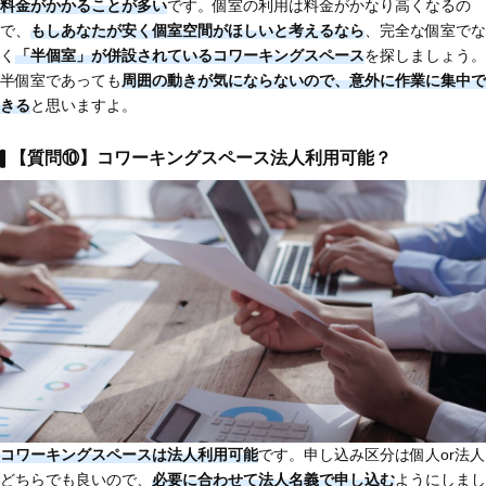
料金がかかることが多い
です。個室の利用は料金がかなり高くなるの
で、
もしあなたが安く個室空間がほしいと考えるなら
、完全な個室でな
く
「半個室」が併設されているコワーキングスペース
を探しましょう。
半個室であっても
周囲の動きが気にならないので、意外に作業に集中で
きる
と思いますよ。
【質問⑩】コワーキングスペース法人利用可能？
コワーキングスペースは法人利用可能
です。申し込み区分は個人or法人
どちらでも良いので、
必要に合わせて法人名義で申し込む
ようにしまし