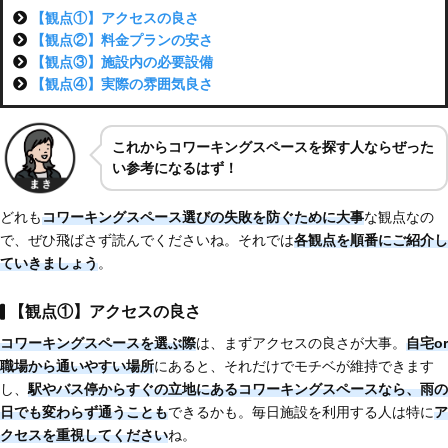
【観点①】アクセスの良さ
【観点②】料金プランの安さ
【観点③】施設内の必要設備
【観点④】実際の雰囲気良さ
これからコワーキングスペースを探す人ならぜった
い参考になるはず！
どれも
コワーキングスペース選びの失敗を防ぐために大事
な観点なの
で、ぜひ飛ばさず読んでくださいね。それでは
各観点を順番にご紹介し
ていきましょう
。
【観点①】アクセスの良さ
コワーキングスペースを選ぶ際
は、まずアクセスの良さが大事。
自宅or
職場から通いやすい場所
にあると、それだけでモチベが維持できます
し、
駅やバス停からすぐの立地にあるコワーキングスペースなら、雨の
日でも変わらず通うことも
できるかも。毎日施設を利用する人は特に
ア
クセスを重視してください
ね。