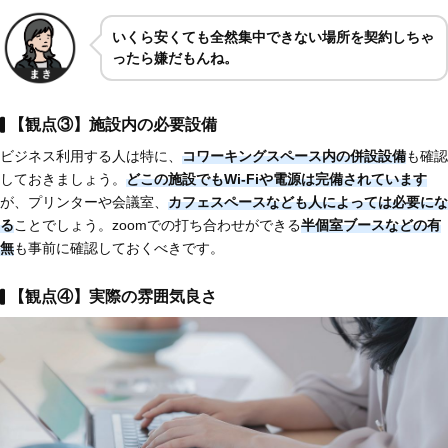
いくら安くても全然集中できない場所を契約しちゃ
ったら嫌だもんね。
【観点③】施設内の必要設備
ビジネス利用する人は特に、
コワーキングスペース内の併設設備
も確認
しておきましょう。
どこの施設でもWi-Fiや電源は完備されています
が、プリンターや会議室、
カフェスペースなども人によっては必要にな
る
ことでしょう。zoomでの打ち合わせができる
半個室ブースなどの有
無
も事前に確認しておくべきです。
【観点④】実際の雰囲気良さ