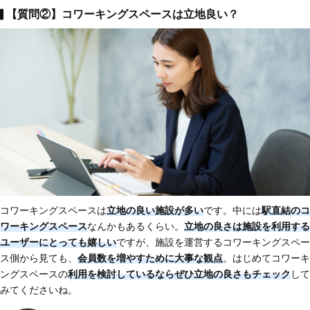
【質問②】コワーキングスペースは立地良い？
コワーキングスペースは
立地の良い施設が多い
です。中には
駅直結のコ
ワーキングスペース
なんかもあるくらい。
立地の良さは施設を利用する
ユーザーにとっても嬉しい
ですが、施設を運営するコワーキングスペー
ス側から見ても、
会員数を増やすために大事な観点
。はじめてコワーキ
ングスペースの
利用を検討しているならぜひ立地の良さもチェック
して
みてくださいね。