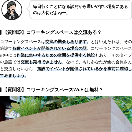
毎日行くことになる訳だから通いやすい場所にある
のは大切だよねー。
【質問③】コワーキングスペースは交流ある？
コワーキングスペースは
交流の機会もあります
。とはいえそれは、その
施設で
各種イベントが開催されている場合の話
。コワーキングスペース
の中には
作業に集中するための空間を提供する施設
もあり、そのタイプ
の施設では
交流も期待できません
。なので、もしあなたが他の会員さん
と交流したいなら、
施設でイベントが開催されているかを事前に確認し
てみましょう
。
【質問④】コワーキングスペースWi-Fiは無料？