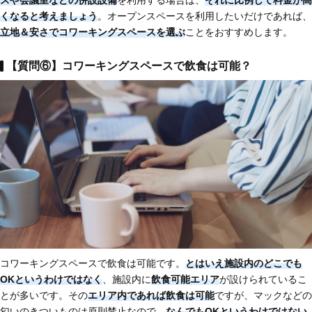
スや会議室などの併設設備
を利用する場合は、
それに比例して料金が高
くなると考えましょう
。オープンスペースを利用したいだけであれば、
立地＆安さでコワーキングスペースを選ぶ
ことをおすすめします。
【質問⑥】コワーキングスペースで飲食は可能？
コワーキングスペースで飲食は可能です。
とはいえ施設内のどこでも
OKというわけではなく
、施設内に
飲食可能エリア
が設けられているこ
とが多いです。その
エリア内であれば飲食は可能
ですが、マックなどの
匂いのきついものは原則禁止なので、
なんでもOKというわけではない