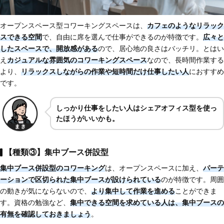
オープンスペース型コワーキングスペースは、
カフェのようなリラック
スできる空間
で、自由に席を選んで仕事ができるのが特徴です。
広々と
したスペースで、開放感がある
ので、居心地の良さはバッチリ。とはい
え
カジュアルな雰囲気のコワーキングスペース
なので、長時間作業する
より、
リラックスしながらの作業や短時間だけ仕事したい人
におすすめ
です。
しっかり仕事をしたい人はシェアオフィス型を使っ
たほうがいいかも。
【種類③】集中ブース併設型
集中ブース併設型のコワーキング
は、オープンスペースに加え、
パーテ
ーションで区切られた集中ブースが設けられている
のが特徴です。周囲
の動きが気にならないので、
より集中して作業を進める
ことができま
す。資格の勉強など、
集中できる空間を求めている人は、集中ブースの
有無を確認しておきましょう
。