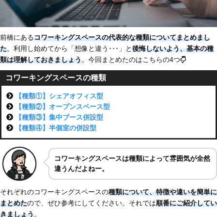
前橋にある
コワーキングスペースの代表的な種類についてまとめまし
た
。利用し始めてから「想像と違う･･･」と
後悔しないよう、基本の種
類は理解しておきましょう
。今回まとめたのはこちらの4つ
コワーキングスペースの種類
【種類①】シェアオフィス型
【種類②】オープンスペース型
【種類③】集中ブース併設型
【種類④】半個室の併設型
コワーキングスペースは種類によって雰囲気が全然
違うんだよねー
。
それぞれのコワーキングスペースの
種類について、特徴や違いを簡単に
まとめた
ので、ぜひ参考にしてください。それでは
順番にご紹介してい
きましょう
。